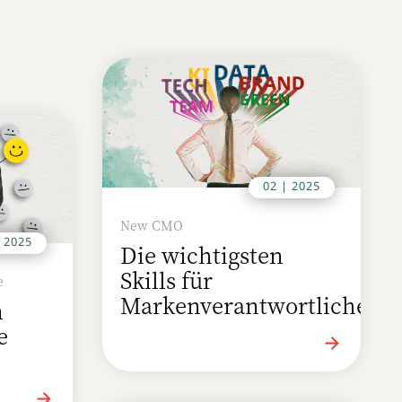
02 | 2025
New CMO
| 2025
Die wichtigsten
Skills für
e
Markenverantwortliche
n
e