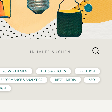
Branche. Ein komprimierter
zt für deine Entscheidungen
teragieren kannst.