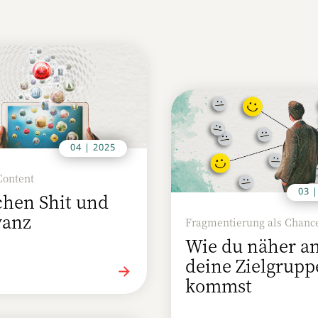
04 | 2025
Content
03 
chen Shit und
vanz
Fragmentierung als Chanc
Wie du näher a
deine Zielgrupp
kommst