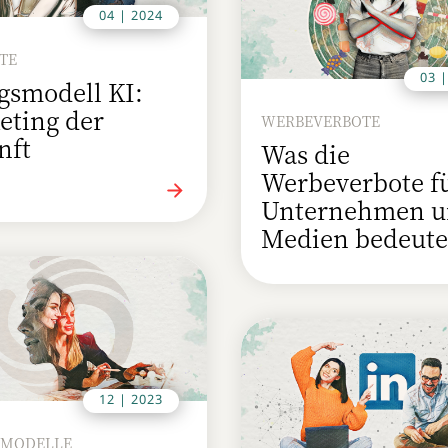
04 | 2024
ATE
03 
gsmodell KI:
eting der
WERBEVERBOTE
nft
Was die
Werbeverbote f
Unternehmen u
Medien bedeut
12 | 2023
SMODELLE