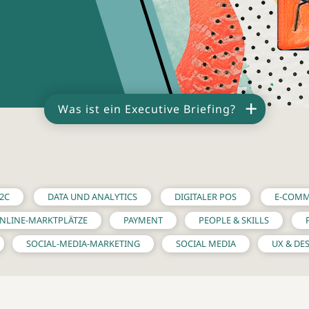
+
Was ist ein Executive Briefing?
ve Briefing zu aktuellen und heiß diskutierten Themen der 
in Form von Zahlen, Daten und Fakten zu allem, was du jet
enen du live mit den Expert:innen der Marketingbranche in