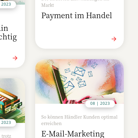
| 2023
Markt
Payment im Handel
in
chtig
08 | 2023
So können Händler Kunden optimal
| 2023
erreichen
E-Mail-Marketing
 trotz