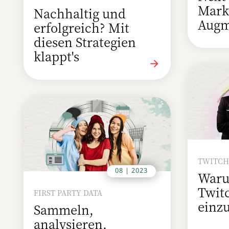
Mark
Nachhaltig und
Augm
erfolgreich? Mit
diesen Strategien
klappt's
TWITC
08 | 2023
Waru
Twit
FIRST PARTY DATA
einz
Sammeln,
analysieren,