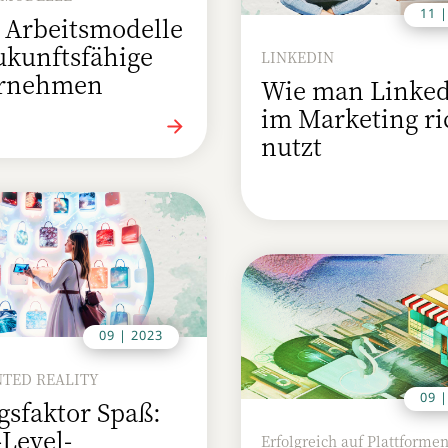
11 
 Arbeitsmodelle
ukunftsfähige
LINKEDIN
rnehmen
Wie man Linked
im Marketing ri
nutzt
09 | 2023
TED REALITY
09 
gsfaktor Spaß:
Level-
Erfolgreich auf Plattformen