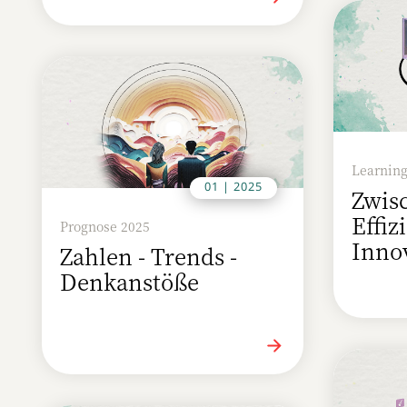
Learning
01 | 2025
Zwis
Effi
Prognose 2025
Inno
Zahlen - Trends -
Denkanstöße