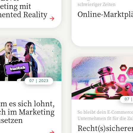
eting mit
schwieriger Zeiten
Online-Marktpl
ented Reality
07 | 2023
H
07 
m es sich lohnt,
ch im Marketing
So bleibt dein E-Commerce
usetzen
Unternehmen fit für die Zu
Recht(s)sichere