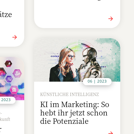
ätze
06 | 2023
KÜNSTLICHE INTELLIGENZ
| 2023
KI im Marketing: So
hebt ihr jetzt schon
-
die Potenziale
kunft
r