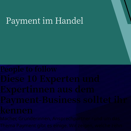
ENTWICKLUNGEN IM MARKT
Payment im Handel
People to follow
Diese 10 Experten und
Expertinnen aus dem
Payment-Business solltet ihr
kennen
Macher, Gründerinnen, Ansprechpartner rund um das
Thema Payment gibt es einige. Wir zeigen, welche zehn