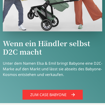
Wenn ein Händler selbst
D2C macht
Unter dem Namen Elsa & Emil bringt Babyone eine D2C-
Marke auf den Markt und lässt sie abseits des Babyone-
Kosmos entstehen und verkaufen.
ZUM CASE BLACKROLL
ZUM CASE BLACKROLL
ZUM CASE BABYONE
ZUM CASE GREENFORCE
ZUM CASE GREENFORCE