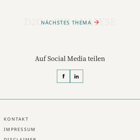
D2C – DIE ANALYSE
NÄCHSTES THEMA
Auf Social Media teilen
KONTAKT
IMPRESSUM
DISCLAIMER