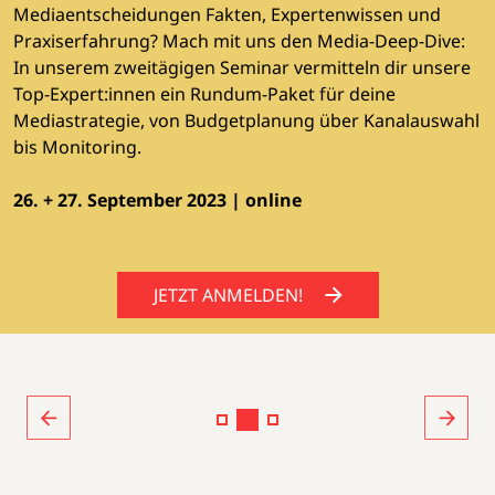
Mediaentscheidungen Fakten, Expertenwissen und
Praxiserfahrung? Mach mit uns den Media-Deep-Dive:
In unserem zweitägigen Seminar vermitteln dir unsere
Top-Expert:innen ein Rundum-Paket für deine
Mediastrategie, von Budgetplanung über Kanalauswahl
bis Monitoring.
26. + 27. September 2023 | online
JETZT ANMELDEN!
JETZT ANMELDEN!
JETZT ANMELDEN!
JETZT ANMELDEN!
JETZT ANMELDEN!