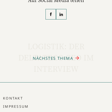
LOGISTIK: DER
DELTATECC-CEO IM
NÄCHSTES THEMA
INTERVIEW
KONTAKT
IMPRESSUM