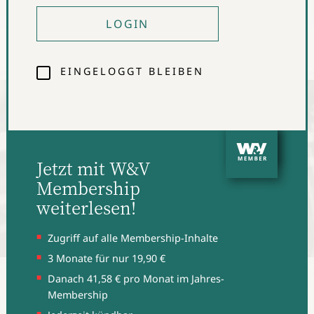
Tiktok sie an den Werbeeinnahmen beteiligt. Denn das
LOGIN
meiste Geld lässt sich ohnehin durch Kooperationen
mit Marken verdienen. Doch das ist zu kurz gedacht.
EINGELOGGT BLEIBEN
Jetzt mit W&V
Membership
weiterlesen!
Zugriff auf alle Membership-Inhalte
3 Monate für nur 19,90 €
Tiktok steht unter Zugzwang, kommentiert W&V-Autor
Danach 41,58 € pro Monat im Jahres-
Maximilian Flaig.
Membership