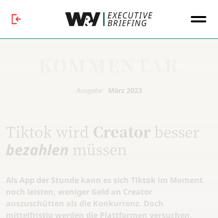
KOMMENTAR
Ausgabe:
März 2023
Tiktok wird
Creator
besser
müssen
bezahlen
Als App der Stunde kann es sich Tiktok im Moment
noch leisten, weniger Geld an Creator
auszuschütten als die Konkurrenz. Doch
mittelfristig werden die Plattformen versuchen,