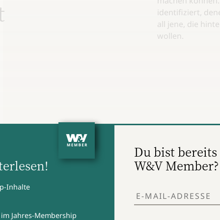
machen können.
t
identifiziert, d
all jene, die hi
wollen.
Du bist bereits 
erlesen!
W&V Member?
p-Inhalte
 im Jahres-Membership