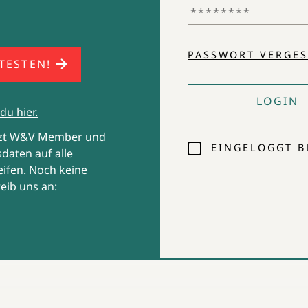
PASSWORT VERGES
 TESTEN!
LOGIN
du hier.
tzt W&V Member und
EINGELOGGT B
daten auf alle
ifen. Noch keine
eib uns an: