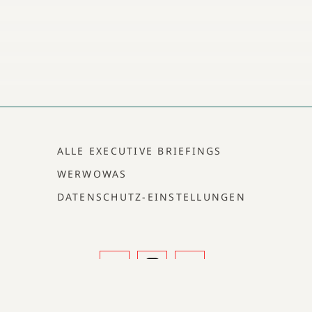
ALLE EXECUTIVE BRIEFINGS
WERWOWAS
DATENSCHUTZ-EINSTELLUNGEN
ird in unseren Texten nur die männliche Form genannt, stets sind aber die weibliche