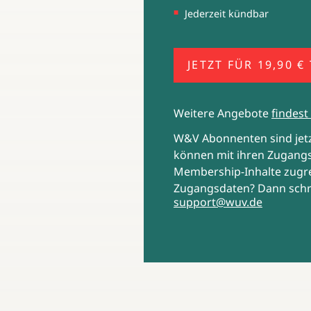
Jederzeit kündbar
JETZT FÜR 19,90 €
Weitere Angebote
findest 
W&V Abonnenten sind je
können mit ihren Zugangs
Membership-Inhalte zugre
Zugangsdaten? Dann schr
support@wuv.de