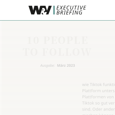
10 PEOPLE
TO FOLLOW
Ausgabe:
März 2023
wie Tiktok funkti
Plattform unters
Plattformen von 
Tiktok so gut ver
sind. Oder ande