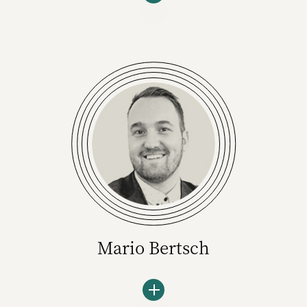
Neil Heinisch ist Geschäftsführer von Play
the hype – einem Hamburger Start-up, das
der heute 19-Jährige bereits während seiner
Schulzeit mitgegründet hat. Heinisch und
sein Team helfen Unternehmen dabei, die
skeptische Gen Z besser zu verstehen und
auf den verschiedenen Plattformen zu
erreichen.
Mario Bertsch