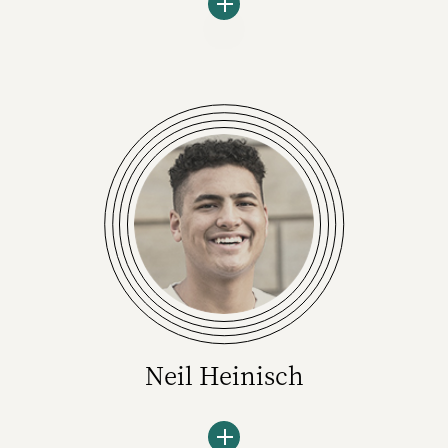
Der passionierte Markenberater ist Gründer
und Geschäftsführer des Beratungskollektivs
Sasserath+. Er war unter anderem CEO von
Publicis Sasserath Brand Consultancy,
Executive Chairman der UDG United Digital
Group und Strategiechef von McCann und
BBDO.
Neil Heinisch