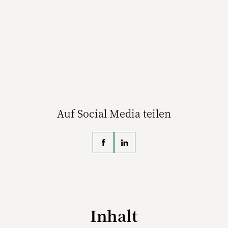
Der Bereichsleiter eCommerce / Loyalty /
digital Marketing / Datamanagement &
Analytics der Drogeriemarktkette dm hat in
dieser Funktion das Live Shopping in der dm
App ins Leben gerufen. Zuvor war Bertsch
Head of Digital bei dm.
Auf Social Media teilen
Inhalt