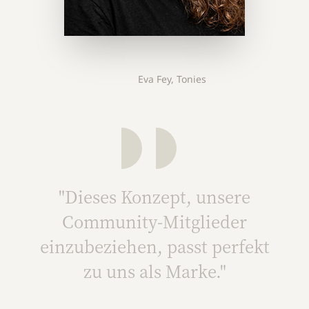
Eva Fey, Tonies
"Dieses Konzept, unsere
Community-Mitglieder
einzubeziehen, passt perfekt
zu uns als Marke."