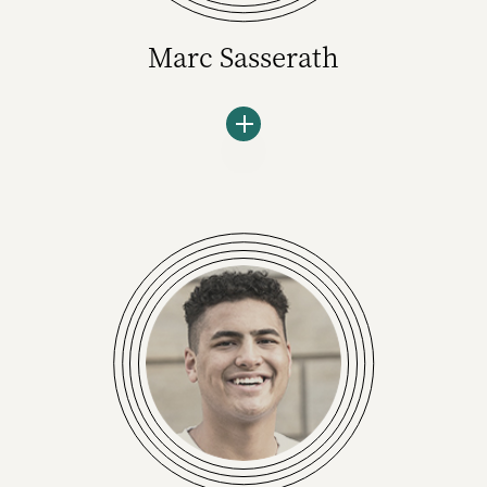
Marc Sasserath
Der passionierte Markenberater ist Gründer
und Geschäftsführer des Beratungskollektivs
Sasserath+. Er war unter anderem CEO von
Publicis Sasserath Brand Consultancy,
Executive Chairman der UDG United Digital
Group und Strategiechef von McCann und
BBDO.