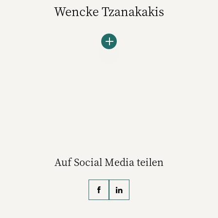
Wencke Tzanakakis
Wencke Tzanakakis war bis 2015 Managing
Editor im Video-Ressort bei dem
Gruner+Jahr-Magazin Stern. Danach
wechselte sie als journalistische
Projektleiterin zum Zeit Verlag,
verabschiedete sich aber nach wenigen
Monaten wieder, um frei zu arbeiten. Zur Zeit
kehrte sie 2017 zurück und kümmert sich
Auf Social Media teilen
dort seither um den Auf- und Ausbau der
Leser:innen-Community "Freunde der Zeit".