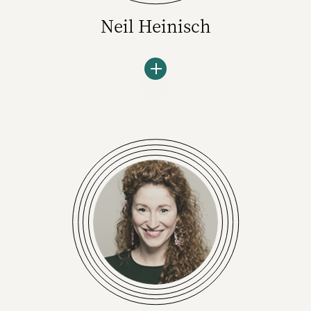
Neil Heinisch
Neil Heinisch ist Geschäftsführer von Play
the hype – einem Hamburger Start-up, das
der heute 19-Jährige bereits während seiner
Schulzeit mitgegründet hat. Heinisch und
sein Team helfen Unternehmen dabei, die
skeptische Gen Z besser zu verstehen und
auf den verschiedenen Plattformen zu
erreichen.