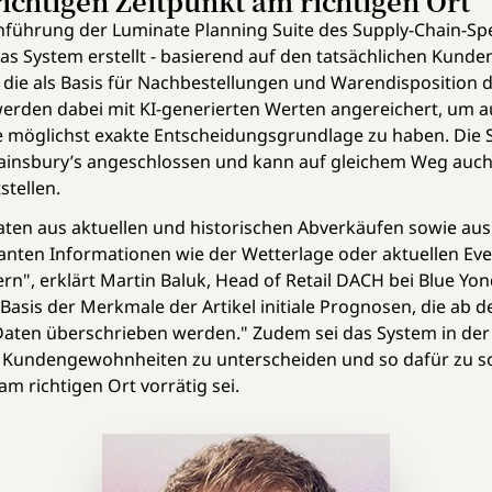
ichtigen Zeitpunkt am richtigen Ort
inführung der Luminate Planning Suite des Supply-Chain-Spe
s System erstellt - basierend auf den tatsächlichen Kunde
die als Basis für Nachbestellungen und Warendisposition d
werden dabei mit KI-generierten Werten angereichert, um a
 möglichst exakte Entscheidungsgrundlage zu haben. Die So
ainsbury’s angeschlossen und kann auf gleichem Weg auch
tellen.
Daten aus aktuellen und historischen Abverkäufen sowie a
vanten Informationen wie der Wetterlage oder aktuellen Ev
rn", erklärt Martin Baluk, Head of Retail DACH bei Blue Yon
uf Basis der Merkmale der Artikel initiale Prognosen, die ab
 Daten überschrieben werden." Zudem sei das System in der 
en Kundengewohnheiten zu unterscheiden und so dafür zu s
m richtigen Ort vorrätig sei.