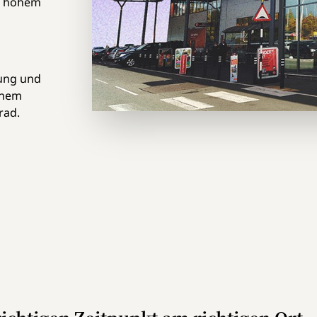
t hohem
,
ung und
inem
rad.