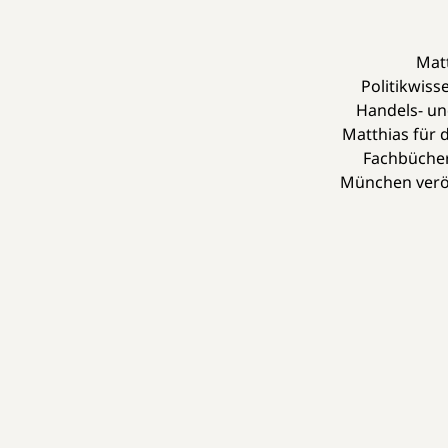
Matt
Politikwiss
Handels- un
Matthias für 
Fachbücher
München veröff