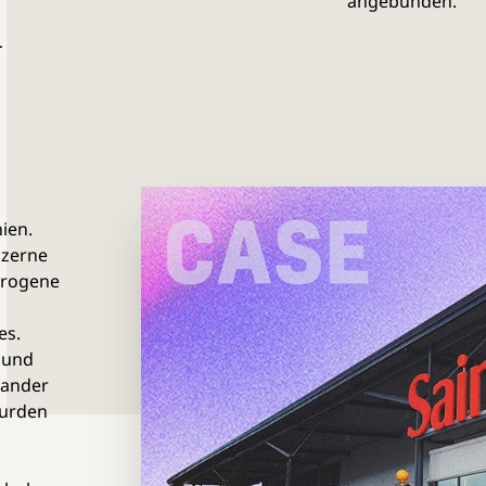
angebunden.
n
ien.
nzerne
erogene
es.
 und
nander
wurden