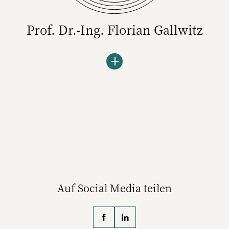
Prof. Dr.-Ing. Florian Gallwitz
Prof. Dr.-Ing. Florian Gallwitz ist Professor für
Medieninformatik an der Technischen
Hochschule Nürnberg. Seine fachlichen
Schwerpunkte sind Mustererkennung,
Bildverarbeitung, Spracherkennung und
Deep Learning. Er studierte in Erlangen
Informatik und promovierte dort im Jahr
2002 über automatische Spracherkennung.
Auf Social Media teilen