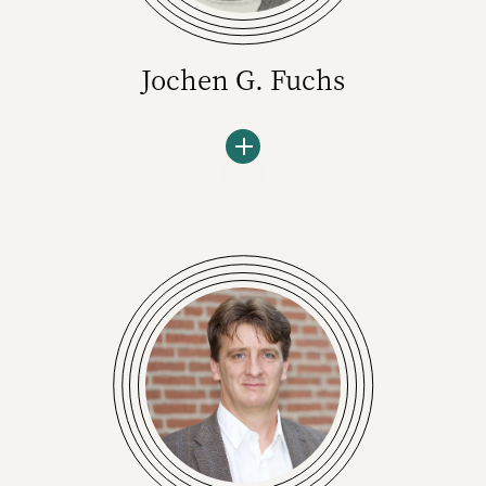
Jochen G. Fuchs
Jochen G. Fuchs, a.k.a. E-Fuchs, betreut das
Themenfeld KI und Tech bei W&V und ist
Kurator der Marketplace Convention. Der
Journalist, Autor und Verleger ist seit 1999 in
wechselnden Rollen im digitalen Handel tätig
gewesen und schreibt seit mehr als zehn
Jahren über Digital Commerce. Sein Interesse
gilt vorwiegend den Themen künstliche
Intelligenz, CommerceTECH (ShopTech,
RetailTech), Customer Experience und
Nachhaltigkeit im digitalen Handel.