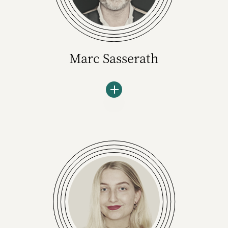
Marc Sasserath
Der passionierte Markenberater ist Gründer
und Geschäftsführer des Beratungskollektivs
Sasserath+. Er war unter anderem CEO von
Publicis Sasserath Brand Consultancy,
Executive Chairman der UDG United Digital
Group und Strategiechef von McCann und
BBDO.