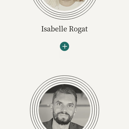
Isabelle Rogat
Isabelle Rogat ist Strategist & Trend Scout
bei der Agentur Thjnk in Hamburg. Sie ist
Mitglied des GWA Youngboards, studiert
berufsbegleitend Wirtschaftspsychologie mit
dem Fokus Diversity und ist außerdem Co-
Host des Podcasts „Alte Sau“. Darin räumt sie
alle zwei Wochen mit Tabus und
Generationsstereotypen auf.