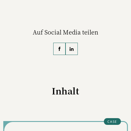
Nachhaltigkeitsthemen. Ihr journalistisches
Handwerkszeug lernte die Germanistin im
Volontariat bei W&V, der sie heute als Freie
Journalistin noch immer verbunden ist.
Auf Social Media teilen
Franziska Mozart ist Co-Autorin des
Fachbuchs
„Superpower Sustainable
Marketing“
(Haufe, ab März 2025 erhältlich).
Inhalt