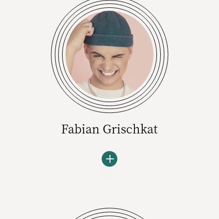
zuvor bei McDonalds als Sprecher tätig und
kommuniziert jetzt seit über fünf Jahren für
Krombacher. Die Biermarke wirbt seit vielen
Jahren mit dem See, der in der Nähe der
Brauerei steht und setzt sich für
Umweltschutz und Naturschutz ein.
Fabian Grischkat
Fabian Grischkat ist Moderator,
Webvideoproduzent und Influencer, der nicht
müde wird, seine Follower:innen (auch aus