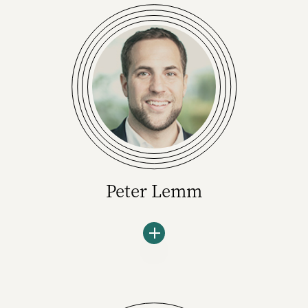
Sasserath+. Er war unter anderem CEO von
Publicis Sasserath Brand Consultancy,
Executive Chairman der UDG United Digital
Group und Strategiechef von McCann und
BBDO.
Peter Lemm
Peter Lemm ist Head of PR &
Communications bei der Biermarke
Krombacher. Der gelernte Radiomacher war