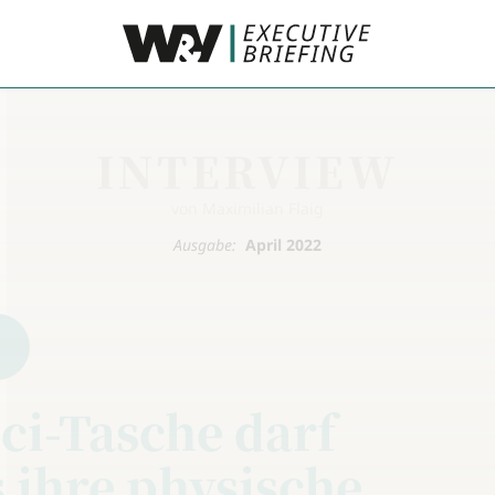
INTERVIEW
von Maximilian Flaig
Ausgabe:
April 2022
ci-Tasche darf
 ihre physische