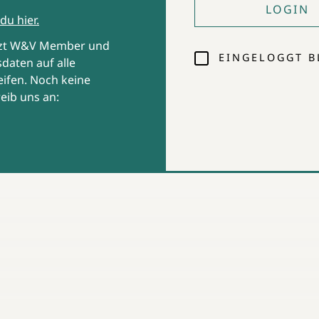
LOGIN
du hier.
tzt W&V Member und
EINGELOGGT B
daten auf alle
ifen. Noch keine
eib uns an: