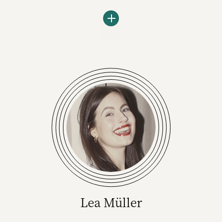
Der 20-Jährige ist seit seiner Schulzeit im
Marketing aktiv. Bei der Agentur Garden of
Youth hilft er mit einem Team von 16 GenZ -
Creatives und Senior-Strategen Marken
dabei, zu den First Movern zu gehören. Als
Studio Lead baut er außerdem eine der
ersten Virtual Influencer Studios in Europa
auf.
(Foto: Garden of Youth)
Lea Müller