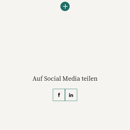
Die gebürtige Berlinerin Lea Müller hat
Psychologie mit Schwerpunkt
Kommunikations- und Werbepsychologie
studiert. Seit 2021 arbeitet sie bei Thjnk in
der Strategie. Für ihre Kund:innen erarbeitet
sie derzeit ein neues, auf Nachhaltigkeit
spezialisiertes Beratungsangebot, das in
diesem Frühjahr gelauncht wird.
Auf Social Media teilen
(Foto: Thjnk)