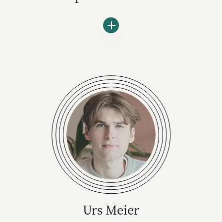
Nachhaltigkeit wird im Bereich Media in
einigen Jahren Standard sein. Davon ist
Stephanie Helen Scheller, Head of
Sustainable Solutions bei OMG Momentum,
überzeugt. Sie und ihr Team wollen in der
Nachhaltigkeits-Unit der Omnicom Media
Group den Kunden aber mehr bieten als
grüne Planung. Was das ist, erzählt sie im
Podcast.
(Foto: OMG)
Urs Meier