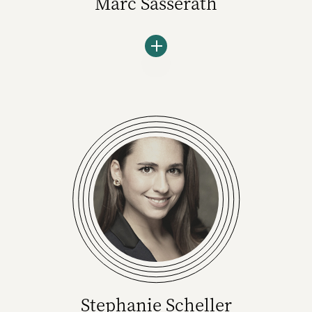
Marc Sasserath
Der passionierte Markenberater ist Gründer
und Geschäftsführer des Beratungskollektivs
Sasserath+. Er war unter anderem CEO von
Publicis Sasserath Brand Consultancy,
Executive Chairman der UDG United Digital
Group und Strategiechef von McCann und
BBDO.
Stephanie Scheller