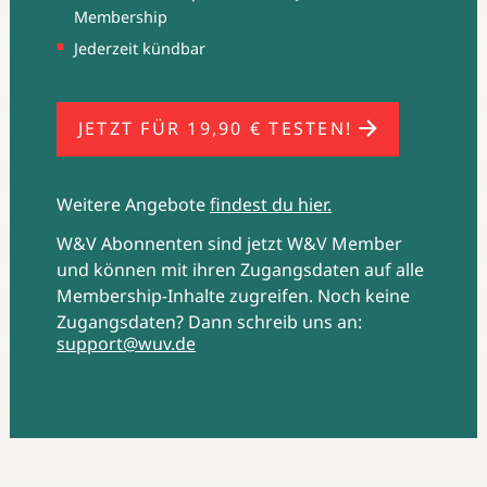
Membership
sie als Lovebrand. (Credit: Telekom)
Jederzeit kündbar
JETZT FÜR 19,90 € TESTEN!
Weitere Angebote
findest du hier.
W&V Abonnenten sind jetzt W&V Member
und können mit ihren Zugangsdaten auf alle
Membership-Inhalte zugreifen. Noch keine
Zugangsdaten? Dann schreib uns an:
support@wuv.de