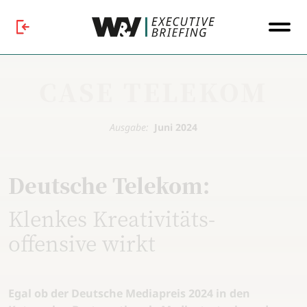
CASE TELEKOM
Ausgabe:
Juni 2024
Deutsche Telekom:
Klenkes Kreativitäts-
offensive wirkt
Egal ob der Deutsche Mediapreis 2024 in den