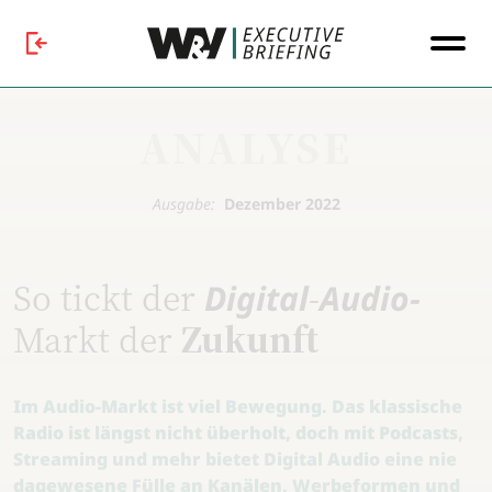
ANALYSE
Ausgabe:
Dezember 2022
So tickt der
-
Digital
Audio-
Markt der
Zukunft
Im Audio-Markt ist viel Bewegung. Das klassische
Radio ist längst nicht überholt, doch mit Podcasts,
Streaming und mehr
bietet Digital Audio eine nie
dagewesene Fülle an Kanälen, Werbeformen und