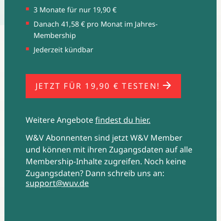
3 Monate für nur 19,90 €
Danach 41,58 € pro Monat im Jahres-
Membership
Wenn Online-Audio, dann bitte Musikstreaming. (Quelle:
ARDZDF Onlinestudie 2021; Foto: Gordine N/Shutterstock)
Jederzeit kündbar
JETZT FÜR 19,90 € TESTEN!
Weitere Angebote
findest du hier.
W&V Abonnenten sind jetzt W&V Member
und können mit ihren Zugangsdaten auf alle
Membership-Inhalte zugreifen. Noch keine
Zugangsdaten? Dann schreib uns an:
support@wuv.de