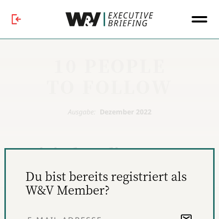
10 PEOPLE
TO FOLLOW
Ausgabe:
Dezember 2022
10 Digital-Audio
-
die ihr
Expert:innen,
kennen
Du bist bereits registriert als
solltet
W&V Member?