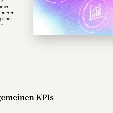
ie
immer
anderen
g einer
te
lgemeinen KPIs