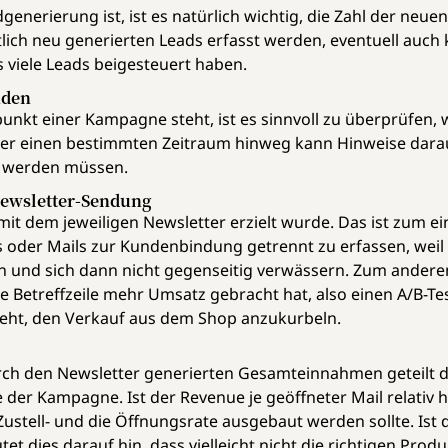
nerierung ist, ist es natürlich wichtig, die Zahl der neue
lich neu generierten Leads erfasst werden, eventuell auch 
s viele Leads beigesteuert haben.
nden
nkt einer Kampagne steht, ist es sinnvoll zu überprüfen, wi
er einen bestimmten Zeitraum hinweg kann Hinweise darau
t werden müssen.
Newsletter-Sendung
it dem jeweiligen Newsletter erzielt wurde. Das ist zum ei
 oder Mails zur Kundenbindung getrennt zu erfassen, wei
n und sich dann nicht gegenseitig verwässern. Zum andere
e Betreffzeile mehr Umsatz gebracht hat, also einen A/B-Te
geht, den Verkauf aus dem Shop anzukurbeln.
urch den Newsletter generierten Gesamteinnahmen geteilt 
e der Kampagne. Ist der Revenue je geöffneter Mail relati
 Zustell- und die Öffnungsrate ausgebaut werden sollte. Is
tet dies darauf hin, dass vielleicht nicht die richtigen Pr