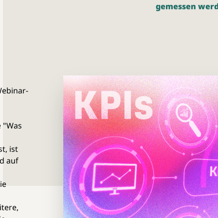
gemessen werden
Webinar-
e "Was
t, ist
d auf
ie
tere,