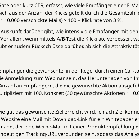
 Rate oder kurz CTR, erfasst, wie viele Empfänger einer E-Ma
sich aus der Anzahl der Klicks geteilt durch die Gesamtzahl 
 ÷ 10.000 verschickte Mails) × 100 = Klickrate von 3 %.
e Auskunft darüber gibt, wie intensiv die Empfänger mit den 
. Vor allem, wenn mittels A/B-Test die Klickrate verbessert we
bt er zudem Rückschlüsse darüber, ab sich die Attraktivität
 Empfänger die gewünschte, in der Regel durch einen Call-t
ie Anmeldung zum Webinar sein, das Herunterladen von Inf
 Anzahl an Empfängern, die die gewünschte Aktion ausgefüh
ipliziert mit 100. Konkret: (30 gewünschte Aktionen ÷ 10.0
wie gut das gewünschte Ziel erreicht wird. Je nach Ziel könn
 Website eine Mail mit Download-Link für ein Whitepaper er
jemand, der eine Werbe-Mail mit einer Produktempfehlung e
eindeutigen Tracking-URL verbunden sein, sodass das Analy