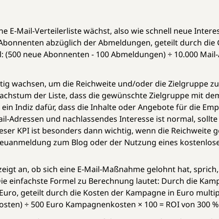
ine E-Mail-Verteilerliste wächst, also wie schnell neue Int
Abonnenten abzüglich der Abmeldungen, geteilt durch die
spiel: (500 neue Abonnenten - 100 Abmeldungen) ÷ 10.000 Mail
l stetig wachsen, um die Reichweite und/oder die Zielgruppe 
Wachstum der Liste, dass die gewünschte Zielgruppe mit dem
s ein Indiz dafür, dass die Inhalte oder Angebote für die Em
il-Adressen und nachlassendes Interesse ist normal, sollt
er KPI ist besonders dann wichtig, wenn die Reichweite ge
Neuanmeldung zum Blog oder der Nutzung eines kostenlos
eigt an, ob sich eine E-Mail-Maßnahme gelohnt hat, sprich, 
ie einfachste Formel zu Berechnung lautet: Durch die Kamp
o, geteilt durch die Kosten der Kampagne in Euro multipliz
sten) ÷ 500 Euro Kampagnenkosten × 100 = ROI von 300 %