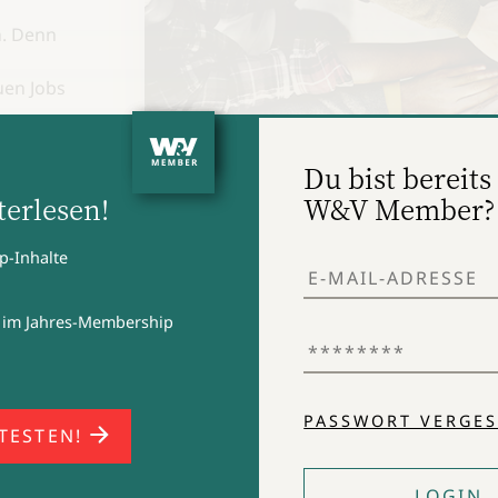
n. Denn
uen Jobs
 mehr
klung
Du bist bereits 
erlesen!
W&V Member?
p-Inhalte
m G-P.
Teamzugehörigkeit ist einer der Schlüssel zur M
 im Jahres-Membership
men 53
PASSWORT VERGES
 TESTEN!
LOGIN