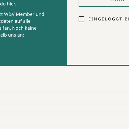
du hier.
tzt W&V Member und
EINGELOGGT B
daten auf alle
ifen. Noch keine
eib uns an: