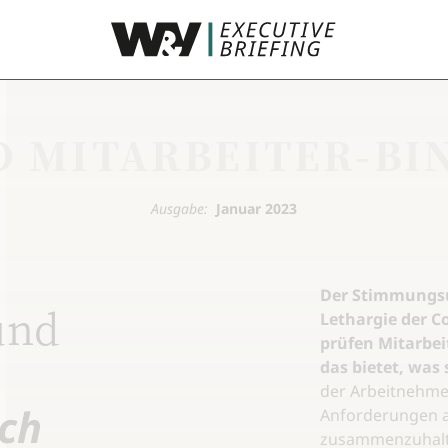
D MITARBEITER-BI
Ausgabe:
Januar 2023
Der Stimmungsu
und
Lethargie der C
prüfen Mitarbeit
das bietet, was
der Arbeitnehmer
ch
Anforderungen a
zusammenzuhalte