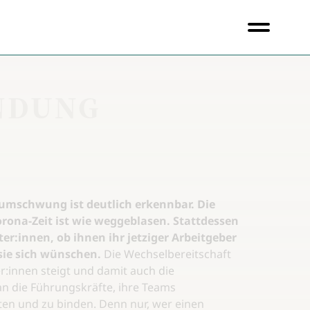
NDUNG
mschwung ist deutlich erkennbar. Die
orona-Zeit ist wie weggeblasen. Stattdessen
er:innen, ob ihnen ihr jetziger Arbeitgeber
 sie sich wünschen.
Die Wechselbereitschaft
:innen steigt und damit auch die
n die Führungskräfte, ihre Teams
n und zu binden. Denn nur, wer einen