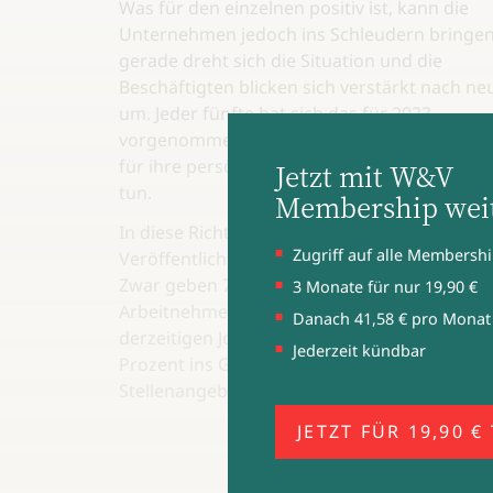
Was für den einzelnen positiv ist, kann die
Unternehmen jedoch ins Schleudern bringe
gerade dreht sich die Situation und die
Beschäftigten blicken sich verstärkt nach ne
um. Jeder fünfte hat sich das für 2023
vorgenommen. Und genauso viele möchten
für ihre persönliche berufliche Weiterentwic
Jetzt mit W&V
tun.
Membership weit
In diese Richtung zeigen auch die jüngsten
Zugriff auf alle Membershi
Veröffentlichungen der Employment-Plattfor
Zwar geben 78 Prozent der deutschen
3 Monate für nur 19,90 €
Arbeitnehmer:innen an, dass sie mit ihrem
Danach 41,58 € pro Monat
derzeitigen Job zufrieden sind. Dennoch kä
Jederzeit kündbar
Prozent ins Grübeln, wenn ein passendes
Stellenangebot kommt.
JETZT FÜR 19,90 €