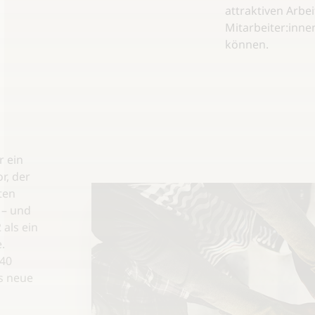
attraktiven Arbei
Mitarbeiter:inne
können.
r ein
r, der
ten
 – und
als ein
.
 40
s neue