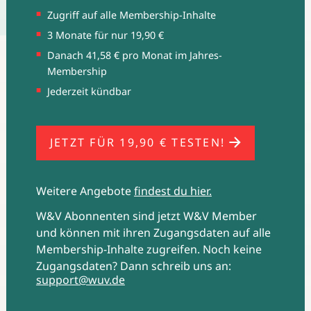
Zugriff auf alle Membership-Inhalte
3 Monate für nur 19,90 €
Die Grafik zeigt die Veränderungen bei den jährlichen
Danach 41,58 € pro Monat im Jahres-
Ausgaben der deutschen Werbetreibenden in Prozent sowie
Membership
die jährlichen Gesamtausgaben in Milliarden Euro. Quelle:
Jederzeit kündbar
ZAW
JETZT FÜR 19,90 € TESTEN!
Weitere Angebote
findest du hier.
W&V Abonnenten sind jetzt W&V Member
und können mit ihren Zugangsdaten auf alle
Membership-Inhalte zugreifen. Noch keine
Zugangsdaten? Dann schreib uns an:
support@wuv.de