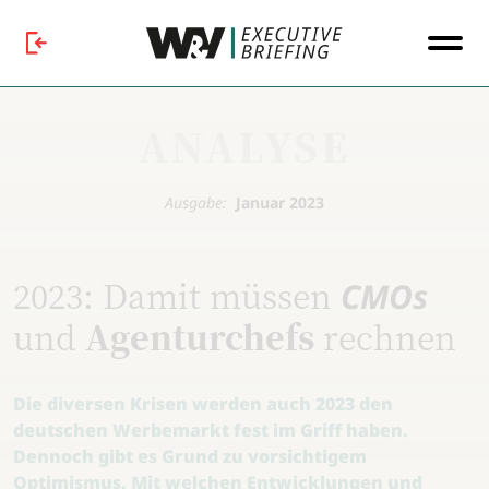
ANALYSE
Ausgabe:
Januar 2023
2023: Damit müssen
CMOs
und
Agenturchefs
rechnen
Die diversen Krisen werden auch 2023 den
deutschen Werbemarkt fest im Griff haben.
Dennoch gibt es Grund zu vorsichtigem
Optimismus. Mit welchen Entwicklungen und