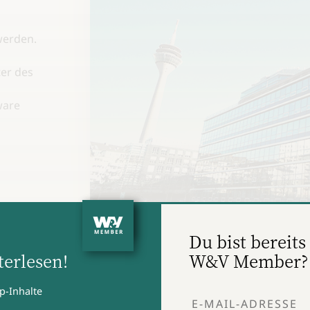
werden.
ter des
ware
wer
der
Du bist bereits 
erlesen!
W&V Member?
Der Hauptsitz von Stepstone ist Düsseldorf. (Fo
ng des
p-Inhalte
illionen