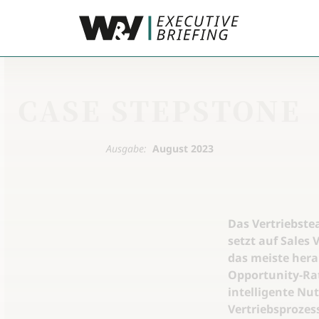
CASE STEPSTONE
Ausgabe:
August 2023
Das Vertriebste
setzt auf Sales
das meiste hera
Opportunity-Ra
intelligente Nu
Vertriebsproze