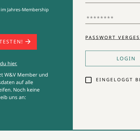
lich
 im Jahres-Membership
nteren
dener
,
PASSWORT VERGES
 TESTEN!
im
LOGIN
du hier.
tzt W&V Member und
EINGELOGGT B
daten auf alle
ifen. Noch keine
eib uns an: