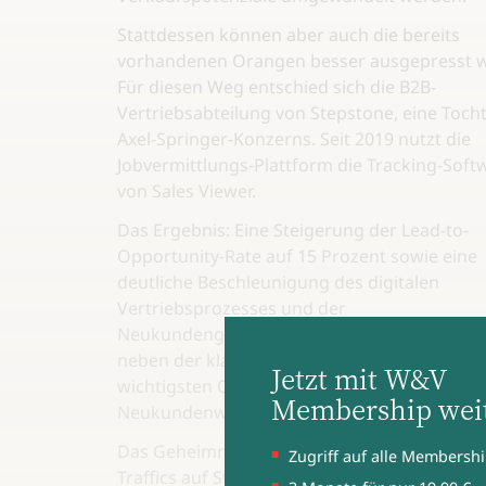
Stattdessen können aber auch die bereits
vorhandenen Orangen besser ausgepresst 
Für diesen Weg entschied sich die B2B-
Vertriebsabteilung von Stepstone, eine Toch
Axel-Springer-Konzerns. Seit 2019 nutzt die
Jobvermittlungs-Plattform die Tracking-Soft
von Sales Viewer.
Das Ergebnis: Eine Steigerung der Lead-to-
Opportunity-Rate auf 15 Prozent sowie eine
deutliche Beschleunigung des digitalen
Vertriebsprozesses und der
Neukundengenerierung. Damit ist Sales Vie
neben der klassischen Eigenrecherche eine 
Jetzt mit W&V
wichtigsten Quellen für Umsatz- und
Membership weit
Neukundenwachstum im B2B-Bereich.
Das Geheimnis liegt weder in einer Steigeru
Zugriff auf alle Membershi
Traffics auf Stepstone – der ist mit rund 50 M