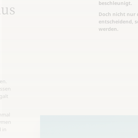
aus
beschleunigt.
Doch nicht nur d
entscheidend, s
werden.
en.
üssen
galt
hmal
nymen
 in