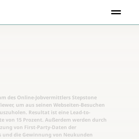
am des Online-Jobvermittlers Stepstone
 Viewer, um aus seinen Webseiten-Besuchen
uszuholen. Resultat ist eine Lead-to-
te von 15 Prozent. Außerdem werden durch
tzung von First-Party-Daten der
ss und die Gewinnung von Neukunden