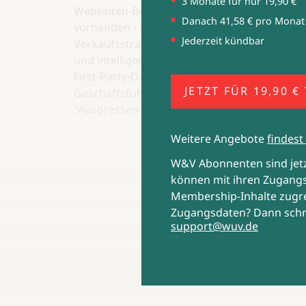
3 Monate für nur 19,90 €
Webseiten-Besuchen pro Monat bereits reich
Danach 41,58 € pro Monat
vorhanden - noch in aggressiveren
Jederzeit kündbar
Verkaufsstrategien. Sondern in einer effizie
und intelligenteren Nutzung bereits vorhan
First-Party-Daten. Oder, wie Benjamin Zaczek
JETZT FÜR 19,90 €
Geschäftsführer von Sales Viewer es nennt, 
"Auspressen der Orangen".
Weitere Angebote
findest 
W&V Abonnenten sind je
können mit ihren Zugangs
Membership-Inhalte zugre
Zugangsdaten? Dann schr
support@wuv.de