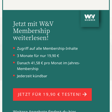
Testimonials – so etwa geschehen bei der Rügenwalder
Mühle.
Jetzt mit W&V
Membership
weiterlesen!
Zugriff auf alle Membership-Inhalte
3 Monate für nur 19,90 €
Danach 41,58 € pro Monat im Jahres-
Membership
Jederzeit kündbar
Francesco Mutti ist seit Jahren das Gesicht seines
Unternehmens - mit Erfolg. (Bild: Mutti)
JETZT FÜR 19,90 € TESTEN!
Weitere Angebote
findest du hier.