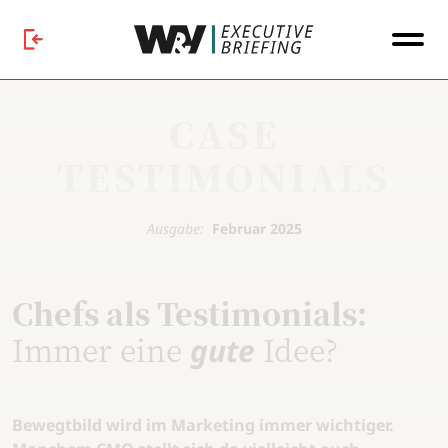
CASE
TESTIMONIALS
Ausgabe:
Februar 2025
Chefs als Testimonials:
Immer eine
Idee?
gute
Bewegtbild wird im Marketing immer wichtiger.