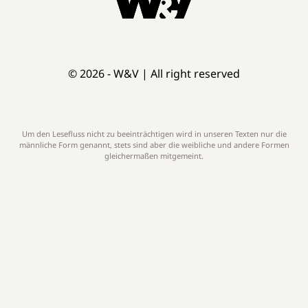
© 2026 - W&V | All right reserved
Um den Lesefluss nicht zu beeinträchtigen wird in unseren Texten nur die
männliche Form genannt, stets sind aber die weibliche und andere Formen
gleichermaßen mitgemeint.