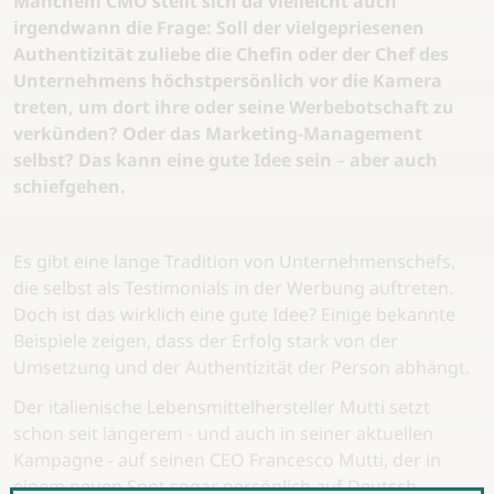
Manchem CMO stellt sich da vielleicht auch
irgendwann die Frage: Soll der vielgepriesenen
Authentizität zuliebe die Chefin oder der Chef des
Unternehmens höchstpersönlich vor die Kamera
treten, um dort ihre oder seine Werbebotschaft zu
verkünden? Oder das Marketing-Management
selbst? Das kann eine gute Idee sein
–
aber auch
schiefgehen.
Es gibt eine lange Tradition von Unternehmenschefs,
die selbst als Testimonials in der Werbung auftreten.
Doch ist das wirklich eine gute Idee? Einige bekannte
Beispiele zeigen, dass der Erfolg stark von der
Umsetzung und der Authentizität der Person abhängt.
Der italienische Lebensmittelhersteller Mutti setzt
schon seit längerem - und auch in seiner aktuellen
Kampagne - auf seinen CEO Francesco Mutti, der in
einem neuen Spot sogar persönlich auf Deutsch