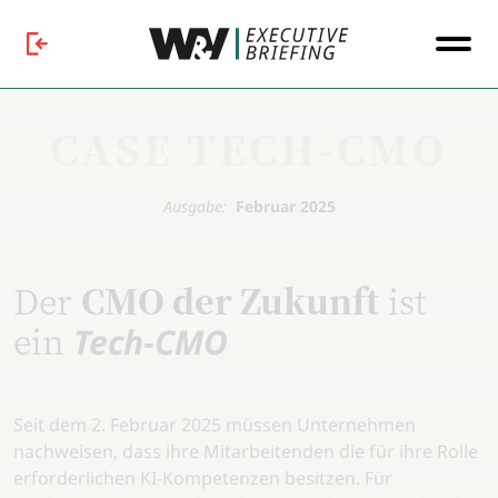
CASE TECH-CMO
Ausgabe:
Februar 2025
Der
CMO der Zukunft
ist
ein
Tech-CMO
Seit dem 2. Februar 2025 müssen Unternehmen
nachweisen, dass ihre Mitarbeitenden die für ihre Rolle
erforderlichen KI-Kompetenzen besitzen. Für