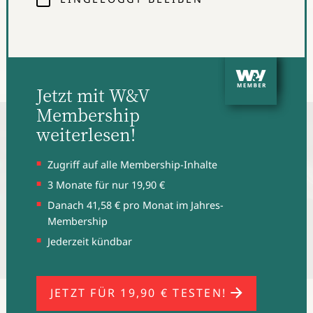
Haltung, die exemplarisch für die sich wandelnde Rolle
des modernen CMOs steht. Ein Thema, über das wir mit
Erik Reintjes und andern Branchenexpert:innen auch
auf dem
W&V Summit
am 19./20. März 2025 in
München (Motorworld) diskutieren.
Jetzt mit W&V
Membership
weiterlesen!
Zugriff auf alle Membership-Inhalte
3 Monate für nur 19,90 €
Danach 41,58 € pro Monat im Jahres-
Membership
Jederzeit kündbar
JETZT FÜR 19,90 € TESTEN!
(Bild: W&V)