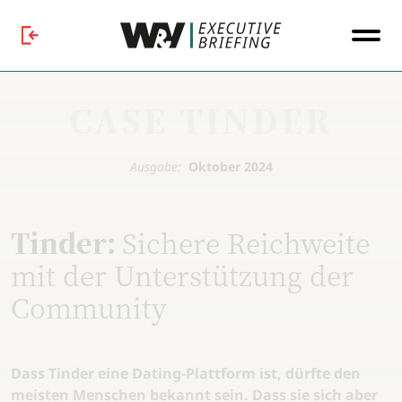
CASE TINDER
Ausgabe:
Oktober 2024
Tinder:
Sichere Reichweite
mit der Unterstützung der
Community
Dass Tinder eine Dating-Plattform ist, dürfte den
meisten Menschen bekannt sein. Dass sie sich aber