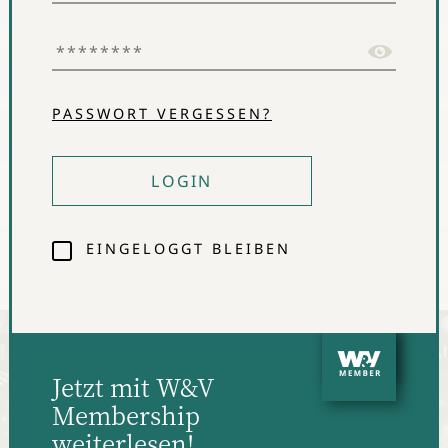
KI-Produktvideo-Generator auf Templatebasis
Sizekick
KI-Größenberater und Bodyscanner für den
Modehandel
PASSWORT VERGESSEN?
VisionAI
Conversational und Visual Search für Onlineshops
Orbitvu
LOGIN
Automatisierte AR-, 3D- und 2D-Produktfotografie
Luma.ai
EINGELOGGT BLEIBEN
KI-Modell und App für AR- und 3D-Produktbilder
Jetzt mit W&V
Membership
weiterlesen!