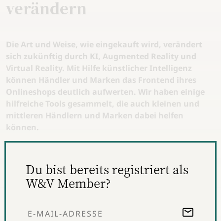
verändern
Die Art und Weise, wie eingekauft wird, verändert
sich zukünftig durch KI, Augmented Reality und
Virtual Reality. Mit Hilfe künstlicher Intelligenz
können Händler und Marken das Frontend ihres
Onlineshops deutlich aufwerten. Wir haben einige
hilfreiche Tools gesammelt, die auch kleinen und
mittleren Händlern und Marken dabei helfen
können.
Übersicht
Du bist bereits registriert als
Frontnow Advisor
W&V Member?
KI-Kundenberater für Onlineshops und Brands
Spreadfilms