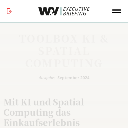
TOOLBOX KI &
SPATIAL
COMPUTING
Ausgabe:
September 2024
Mit KI und Spatial
Computing das
Einkaufserlebnis