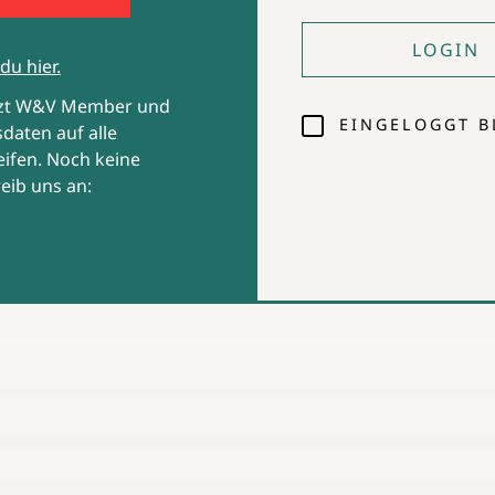
er zu
LOGIN
ervice,
du hier.
ck weit
e
tzt W&V Member und
EINGELOGGT B
daten auf alle
ifen. Noch keine
eib uns an: