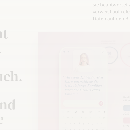
sie beantwortet 
verweist auf re
Daten auf den Bi
ht
t
uch.
und
e