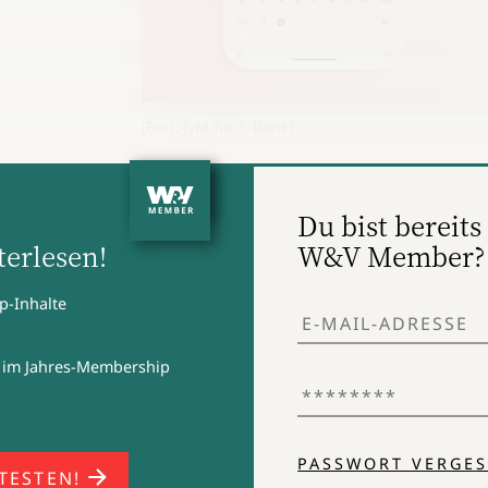
(Bild: JvM für L-Bank)
Du bist bereits 
erlesen!
W&V Member?
n in
ür
p-Inhalte
-ups
und
 im Jahres-Membership
tet der
en.
deln,
PASSWORT VERGES
 TESTEN!
nutzt,