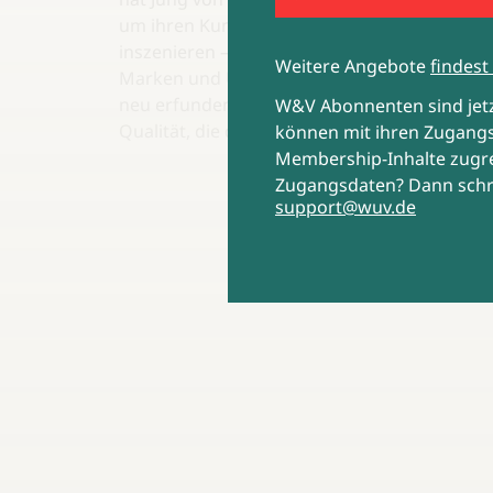
um ihren Kunden selbst als Innovationstreib
inszenieren – und damit in Sachen digitaler S
Weitere Angebote
findest 
Marken und User Experience die Welt ein Stü
neu erfunden. Insbesondere mit Blick auf di
W&V Abonnenten sind je
Qualität, die das Projekt erreicht.
können mit ihren Zugangs
Membership-Inhalte zugre
Zugangsdaten? Dann schr
support@wuv.de