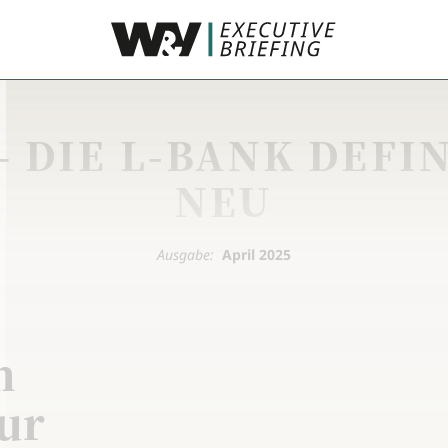
– DIE L-BANK DEFI
NEU
Ausgabe:
April 2025
m
ur