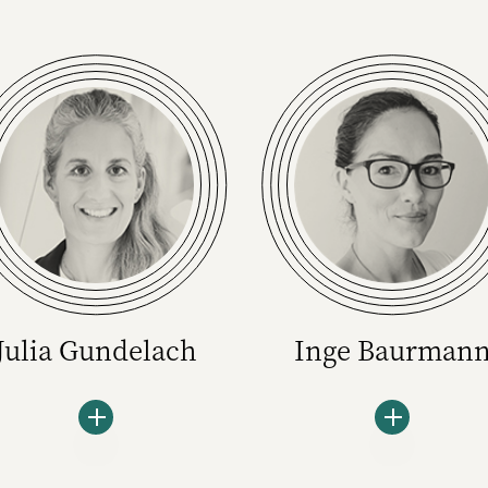
Julia Gundelach
Inge Baurman
Julia Gundelach ist freie
Inge Baurmann ist Direct