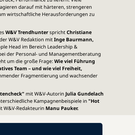
gieren darauf mit härteren, strengeren
 um wirtschaftliche Herausforderungen zu
des
W&V Trendhunter
spricht
Christiane
der W&V Redaktion mit
Inge Baurmann,
ople Head im Bereich Leadership &
bei der Personal- und Managementberatung
geht um die große Frage:
Wie viel Führung
tives Team – und wie viel Freiheit,
ehmender Fragmentierung und wachsender
tencheck"
mit W&V-Autorin
Julia Gundelach
nterschiedliche Kampagnenbeispiele in
"Hot
t W&V-Redakteurin
Manu Pauker.