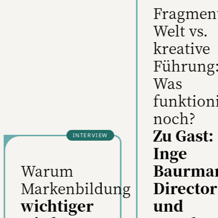
Fragmentierte
Welt vs.
kreative
Führung:
Was
funktioniert
noch?
Zu Gast:
Inge
Fragment
Baurmann,
Herausf
Director
oder
und
Chance