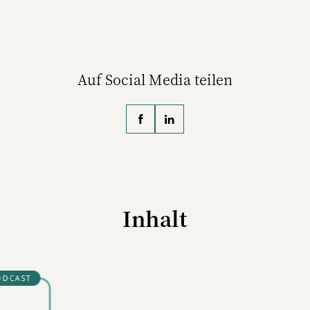
orin. Für W&V schreibt sie
und People Head für
über neue spannende
Leadership & Transformat
Marketing- und Medien-
bei der Personal- und
hemen. Dem Verlag ist sie
Managementberatung
Auf Social Media teilen
chon lange treu – nämlich
Kienbaum. Sie begleite
seit ihrem Praktikum bei
Unternehmen in strukture
dia & Marketing in 2002,
und kulturellen
später als langjährige
Transformationsprozess
Redakteurin der W&V.
Ihr Spezialgebiet ist die
Identifikation der oft
verdeckten Gründe, die e
erfolgreiche Umsetzun
Inhalt
hemmen. Gemeinsam m
ihrem Team sorgt sie daf
dass Veränderungsvorha
konsequent und
wertschätzend umgeset
werden. Bevor sie 2019 