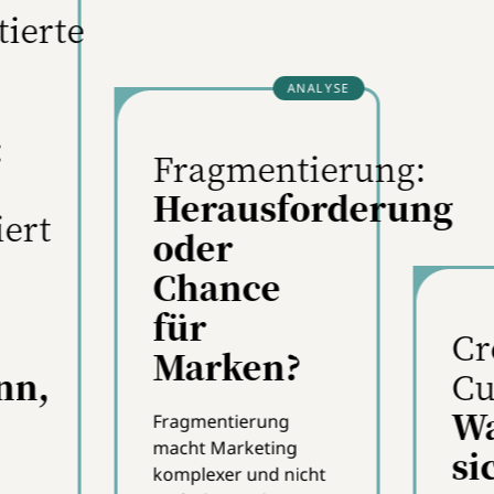
Kienbaum kam, arbeitete 
in verschiedenen
Management- und
Beratungsrollen. Sie hält e
Diplomabschluss in BWL 
Informationsmanagemen
einen Ingenieur in
Elektronik/Informatik und 
zertifizierte systemisch
Organisationsberaterin
Coach und Mediatorin.
Creativity x
ierung:
Culture
orderung
Warum
Wi
sich
mi
Cultural
cl