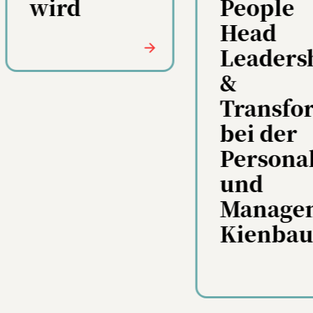
People
für
Head
Marken
Leadership
&
Transformation
bei der
Personal-
und
Managementberatung
Kienbaum