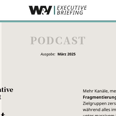
PODCAST
Ausgabe:
März 2025
ative
Mehr Kanäle, me
t
Fragmentierung 
Zielgruppen zers
während alles im
t
unter massivem D