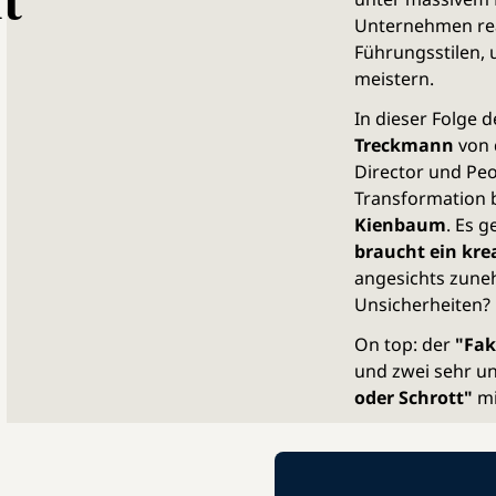
Unternehmen rea
Führungsstilen,
meistern.
In dieser Folge 
Treckmann
von 
Director und Pe
Transformation 
Kienbaum
. Es 
braucht ein krea
angesichts zun
Unsicherheiten?
On top: der
"Fak
und zwei sehr u
oder Schrott"
mi