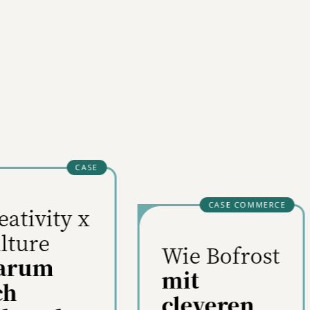
sie
inen
und
t,
ist
e
,
Warum
e Bofrost
Markenbildun
t
wichtiger
everen