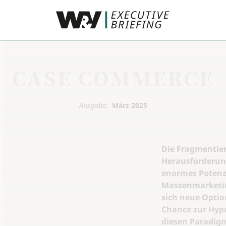
CASE COMMERCE
Ausgabe:
März 2025
Die Fragmentier
Herausforderung
enormes Potenzi
Massenmarketin
sich neue Optio
Chance zur Hype
diesen Paradig