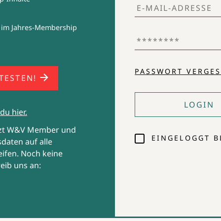
 mit
 im Jahres-Membership
(Bild: Bofrost)
PASSWORT VERGES
 TESTEN!
LOGIN
du hier.
tzt W&V Member und
EINGELOGGT B
daten auf alle
ifen. Noch keine
eib uns an: