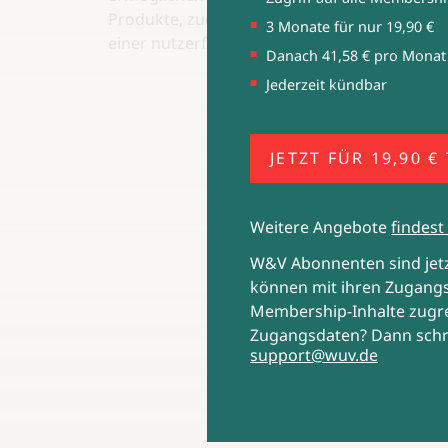
Produkte, zudem überzeugt die Bofrost-App
3 Monate für nur 19,90 €
einer nutzerfreundlichen Gestaltung.
Danach 41,58 € pro Monat
Jederzeit kündbar
JETZT FÜR 19,90 €
Weitere Angebote
findest 
W&V Abonnenten sind je
können mit ihren Zugangs
Membership-Inhalte zugre
Zugangsdaten? Dann schr
support@wuv.de