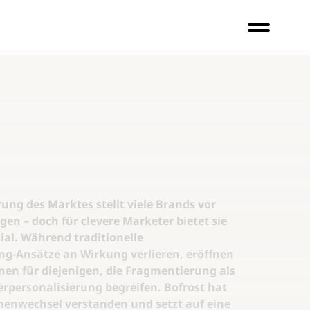
ung des Marktes stellt viele Brands vor
en – doch für clevere Marketer bietet sie
al. Während traditionelle
g-Ansätze an Wirkung verlieren, eröffnen
nen für diejenigen, die Fragmentierung als
rpersonalisierung begreifen. Bofrost hat
menwechsel verstanden und setzt auf eine