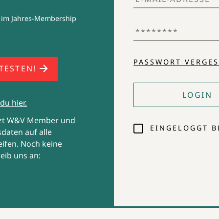
da in
Sports.
 im Jahres-Membership
 für
ren
PASSWORT VERGES
 TESTEN!
 widmen
LOGIN
du hier.
tzt W&V Member und
EINGELOGGT B
daten auf alle
ifen. Noch keine
eib uns an: