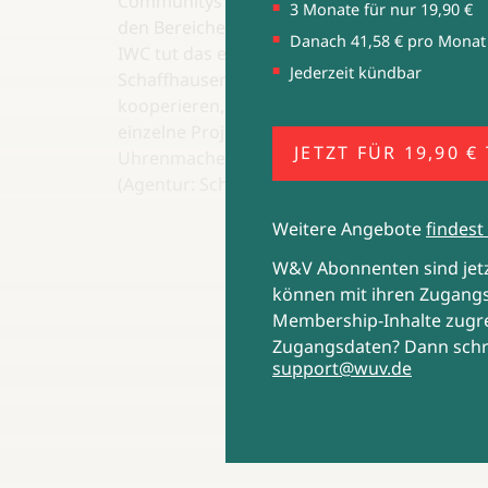
Communitys anzusprechen. Sie bewegt sich 
3 Monate für nur 19,90 €
den Bereichen Hiphop, Fashion, Kunst und E-
Danach 41,58 € pro Monat
IWC tut das ebenfalls, die Uhrenmarke aus
Jederzeit kündbar
Schaffhausen, wenn sie mit Mercedes-AMG
kooperieren, den Skateboarder Jagger Eaton
einzelne Projekte holen oder ihrem legendä
JETZT FÜR 19,90 €
Uhrenmacher Kurt Klaus ein eigenes Game
(Agentur: Scholz & Friends, Hamburg).
Weitere Angebote
findest 
W&V Abonnenten sind je
können mit ihren Zugangs
Membership-Inhalte zugre
Zugangsdaten? Dann schr
support@wuv.de