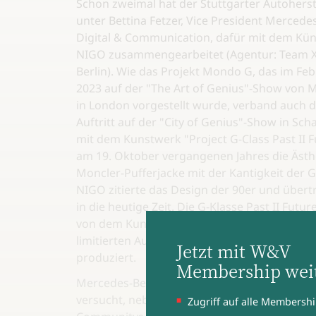
Schon zweimal hat der Stuttgarter Autoherst
unter Bettina Fetzer, Vice President Mercede
Digital & Communication, dafür mit dem Kün
NIGO zusammengearbeitet (Agentur: Team X
Berlin). Wie das Projekt Mondo G, das im Fe
2023 auf der "The Art of Genius"-Show von 
in London vorgestellt wurde, verband auch 
Auftritt auf der "City of Genius"-Show in Sch
mit dem Kunstwerk "Project G-Class Past II F
am 19. Oktober vergangenen Jahres die Ästh
Moncler-Pufferjacke mit der Kantigkeit der G
NIGO zitierte das Design der 90er und übert
in die heutige Zeit. Die G‑Klasse Past II Futur
von dem Kunstwerk inspiriert und wurde in 
limitierten Auflage von nur 20 Fahrzeugen
Jetzt mit W&V
produziert.
Membership weit
Mercedes-Benz ist nicht die einzige Luxusmar
versucht, neben ihrem Stammpublikum gezie
Zugriff auf alle Membershi