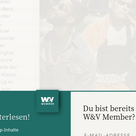
eller
s-Benz
stler
,
bruar
Moncler
der
anghai
uture"
etik der
‑Klasse.
rug es
e war
einer
Du bist bereits 
erlesen!
W&V Member?
Hiphop macht Marken. (Foto: Dom Hill / Unspla
ke, die
lt
p-Inhalte