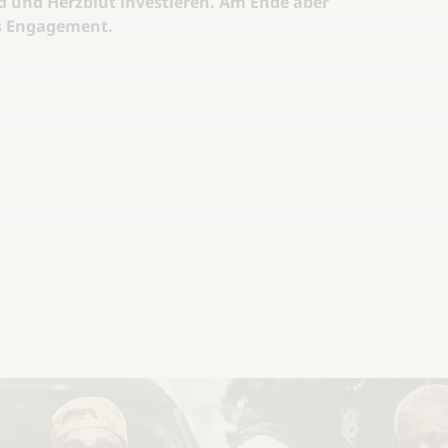
 und Herzblut investieren. Am Ende aber
as Engagement
.