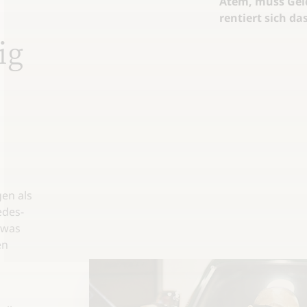
Atem, muss Geld
rentiert sich d
ig
en als
edes-
 was
en