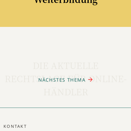
DIE AKTUELLE
RECHTSLAGE FÜR ONLINE-
NÄCHSTES THEMA
HÄNDLER
KONTAKT