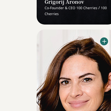
Grigorij Aronov
/
Co-Founder & CEO 100 Cherries
100
Cherries