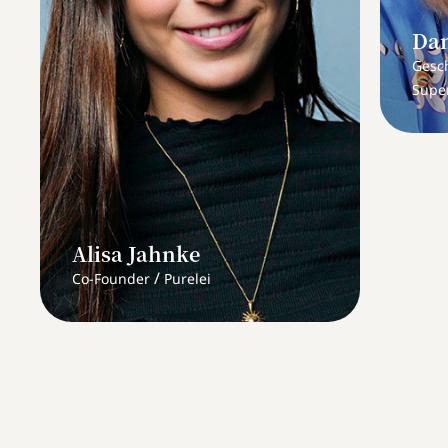
Dan
Gesc
Super
Alisa Jahnke
/
Co-Founder
Purelei