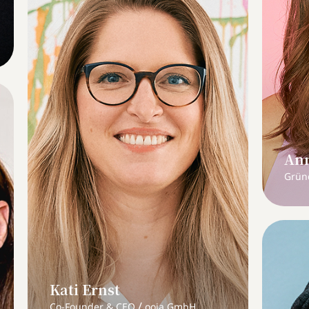
Ann
Grün
Kati Ernst
/
Co-Founder & CEO
ooia GmbH