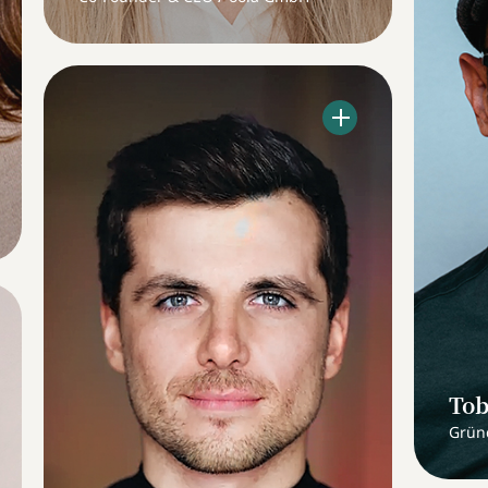
Tob
Grün