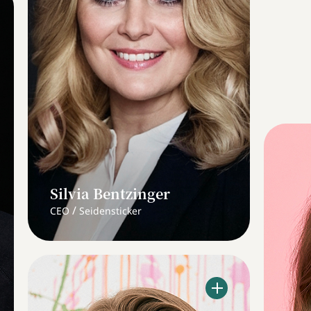
Silvia Bentzinger
/
CEO
Seidensticker