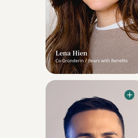
Lena Hien
/
Co-Gründerin
Bears with Benefits