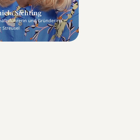
iela Sichting
/
häftsführerin und Gründerin
 Streusel