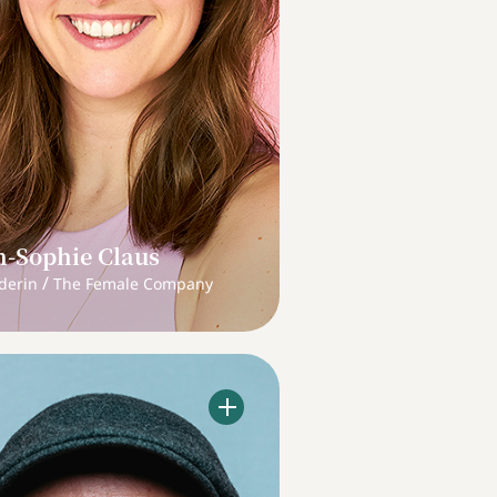
-Sophie Claus
/
derin
The Female Company