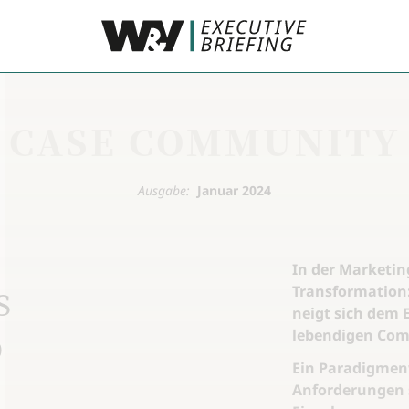
CASE COMMUNITY
Ausgabe:
Januar 2024
In der Marketing
s
Transformation:
neigt sich dem 
o
lebendigen Com
Ein Paradigmen
Anforderungen 