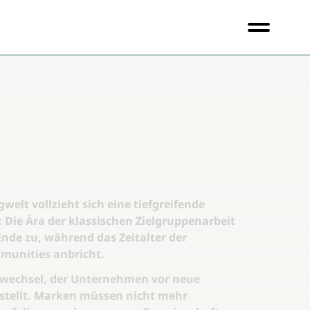
welt vollzieht sich eine tiefgreifende
 Die Ära der klassischen Zielgruppenarbeit
Ende zu, während das Zeitalter der
munities anbricht.
wechsel, der Unternehmen vor neue
stellt. Marken müssen nicht mehr