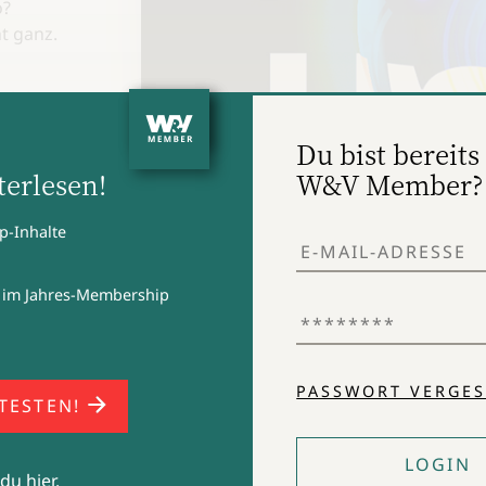
o?
t ganz.
ph hin
utzutage
Du bist bereits 
ster ein
erlesen!
W&V Member?
ent oder
sich eine
ssen
p-Inhalte
kt fürs
 hin
 im Jahres-Membership
t werden
 es die
?
PASSWORT VERGES
 TESTEN!
LOGIN
du hier.