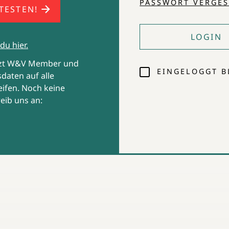
PASSWORT VERGES
 TESTEN!
Die Entwicklung des Konsumklimas. Quelle: Gf
LOGIN
du hier.
tzt W&V Member und
EINGELOGGT B
daten auf alle
ifen. Noch keine
eib uns an: