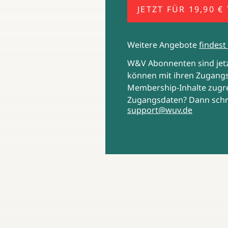
JETZT FÜR 19,90 €
Weitere Angebote
findest 
W&V Abonnenten sind je
können mit ihren Zugangs
Membership-Inhalte zugre
Zugangsdaten? Dann schr
support@wuv.de