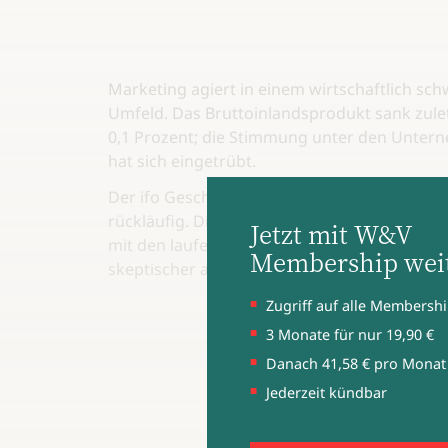
Marketing agiert in einem wirtschaftlich sch
Umfeld. Das Bruttoinlandsprodukt sank zule
0,1 Prozent; die Stimmung unter den Unte
hat sich eingetrübt.
Der ifo Geschäftsklimaindex war im Dezembe
rückläufig. Die Unternehmen sind weniger z
Jetzt mit W&V
mit den laufenden Geschäften. Und sie blick
Membership weit
skeptischer auf das erste Halbjahr 2024.
Zugriff auf alle Membershi
3 Monate für nur 19,90 €
Danach 41,58 € pro Monat
Jederzeit kündbar