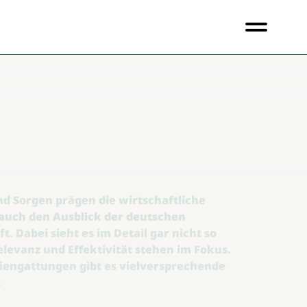
nd Sorgen prägen die wirtschaftliche
uch den Ausblick der deutschen
. Dabei sieht es im Detail gar nicht so
elevanz und Effektivität stehen im Fokus.
iengattungen gibt es vielversprechende
.