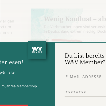
wierigen
tzt um
rnehmen
r leicht
ufrieden
Du bist bereits 
en
erlesen!
W&V Member?
p-Inhalte
 im Jahres-Membership