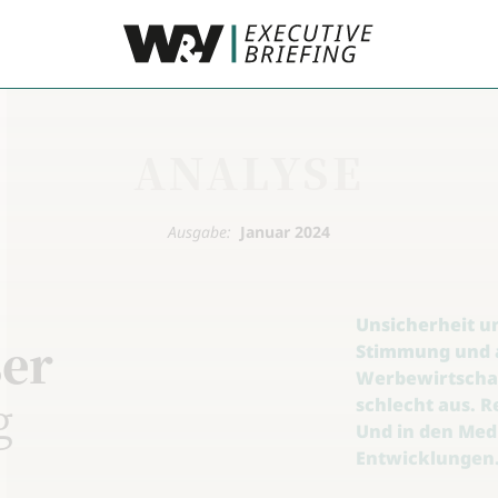
ANALYSE
Ausgabe:
Januar 2024
Unsicherheit u
ser
Stimmung und a
Werbewirtschaft
g
schlecht aus. R
Und in den Med
Entwicklungen