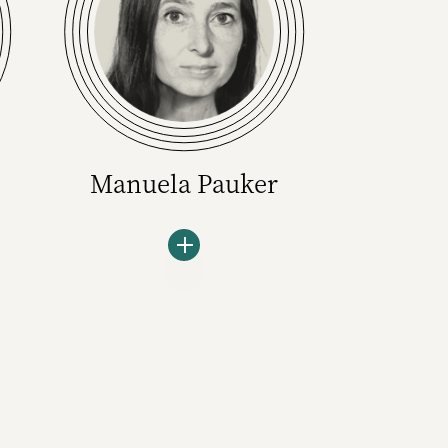
Manuela Pauker
,
Die Hauptthemen von
Manuela Pauker bei W&V sind
Media und Social Media. Sie ist
nach wie vor ein Fan von
linearem Fernsehen, sucht als
Serienfan aber auch ständig