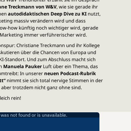
iane Treckmann von W&V
, wie sie gerade ihr
inen
autodidaktischen Deep Dive zu KI
nutzt,
eting massiv verändern wird und dass
ow-how künftig noch wichtiger wird, gerade
m Marketing immer verführerischer wird.
onspur: Christiane Treckmann und ihr Kollege
skutieren über die Chancen von Europa und
KI-Standort. Und zum Abschluss macht sich
in
Manuela Pauker
Luft über ein Thema, das
umtreibt: In unserer
neuen Podcast-Rubrik
tt“
nimmt sie sich total nervige Stimmen in der
 aber trotzdem nicht ganz ohne sind.
eich rein!