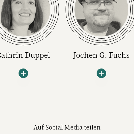
Cathrin Duppel
Jochen G. Fuchs
Jochen G. Fuchs, a.k.a. E-Fuchs
betreut das Themenfeld KI
und Tech bei W&V und ist
Kurator der Marketplace
Convention. Der Journalist,
Auf Social Media teilen
Autor und Verleger ist seit