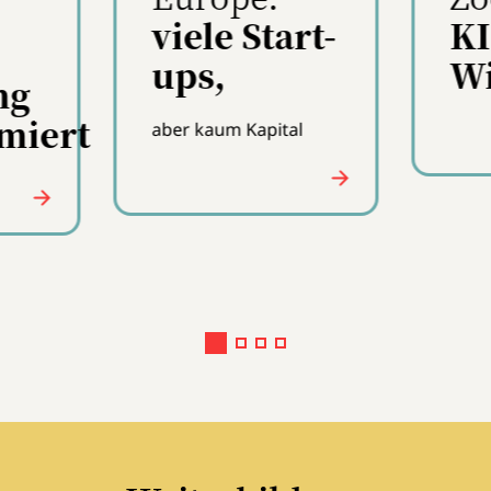
KI ist der
u
art-
Wind
e
C
unter den Flügeln
R
M