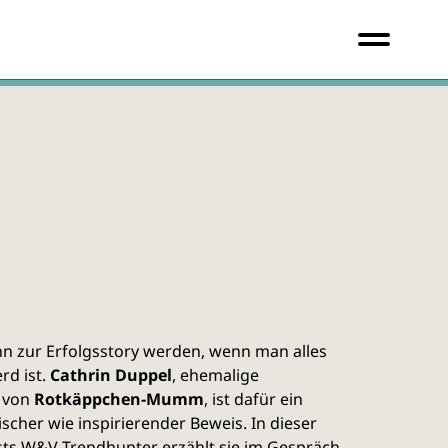
n zur Erfolgsstory werden, wenn man alles
rd ist.
Cathrin Duppel
, ehemalige
 von
Rotkäppchen-Mumm
, ist dafür ein
cher wie inspirierender Beweis. In dieser
sts W&V Trendhunter erzählt sie im Gespräch