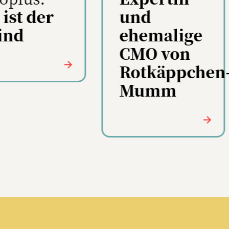
Wie KI
nd
das
hemalige
Marketing
MO von
transformier
otkäppchen-
umm