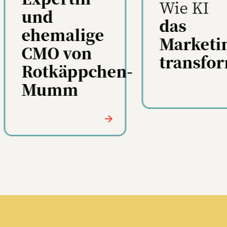
Wie KI
Europe:
das
viele St
Marketing
ups,
transformiert