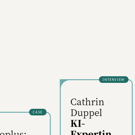
m
bei den Streaming-Anbietern
nach neuem Content.
Trotzdem: Zur Tasse Kaffee
muss es eine Zeitschrift oder
Zeitung sein.
n
,
t
athrin
uppel
Künstliche
I-
Intelligenz:
xpertin