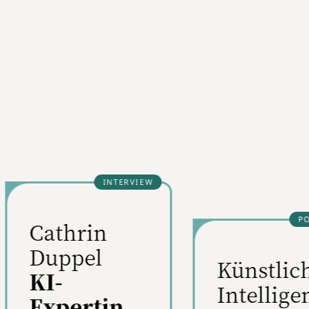
insbesondere digital. Daher
liegen ihr vor allem Themen
rund um Markenstrategien,
Mediaplanung, Nachhaltigkeit,
KI - und die Menschen
dahinter am Herzen.
Christiane ist zudem Host des
Podcasts W&V Trendhunter
sowie regelmäßige
Moderatorin der W&V
Webinare.
Künstliche
Intelligenz:
KI made