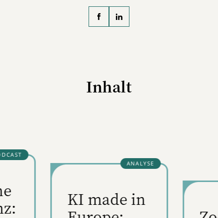
1999 in wechselnden Rollen i
digitalen Handel tätig
gewesen und schreibt seit
mehr als zehn Jahren über
Digital Commerce. Sein
Interesse gilt vorwiegend de
Themen künstliche Intelligenz
Inhalt
CommerceTECH (ShopTech,
RetailTech), Customer
Experience und Nachhaltigkei
im digitalen Handel.
C
D
K
 in
Zooplus:
E