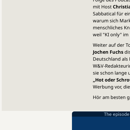
mit Host
Christ
Sabbatical für e
warum sich Mark
menschliches Kn
weil "KI only" i
Weiter auf der T
Jochen Fuchs
di
Deutschland als 
W&V-Redakteur
sie schon lange 
„Hot oder Schro
Werbung vor, die
Hör am besten gl