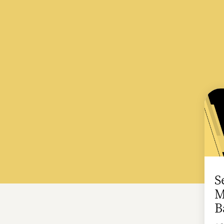
S
M
B