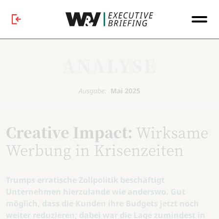
ANALYSE
Ausgabe:
Mai 2025
Creative Impact:
Wirksame
Werbung in Krisenzeiten
Trumps erratische Zollpolitik beschäftigt
Unternehmen hierzulande wie anderswo. Gut
möglich, dass die Kunden ihre Budgets jetzt noch
weiter reduzieren; dabei war die Lage zumindest in