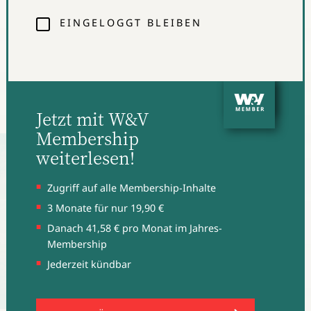
Dabei stellt sich die Frage: Was kann Kreation in
EINGELOGGT BLEIBEN
Krisenzeiten bewirken? Die Antwort lautet: eine ganze
Menge, gerade wenn’s knifflig wird. Im Idealfall
entsteht über eine kreative Leitidee eine Plattform, auf
der sich Marken über Jahre hinweg bewegen und
wachsen können. So lässt sich mancher Krise trotzen.
Jetzt mit W&V
Membership
weiterlesen!
Zugriff auf alle Membership-Inhalte
3 Monate für nur 19,90 €
Danach 41,58 € pro Monat im Jahres-
Membership
Jederzeit kündbar