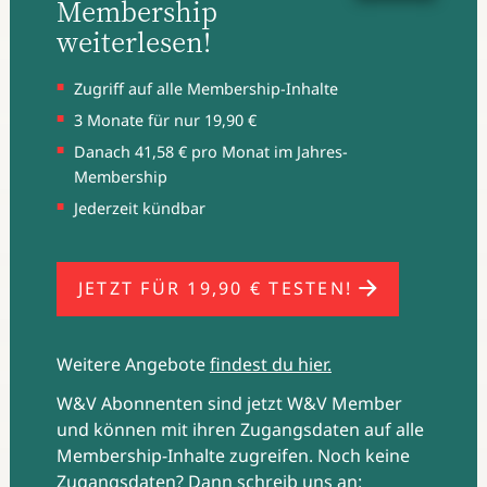
Membership
U
we Storch ist in der Süßwarenbranche tief
verwurzelt: Seit 1989 arbeitet er für Ferrero, seit 2008
weiterlesen!
verantwortet er als Head of Media die gesamten
Mediaaktivitäten des Unternehmens. Der
Zugriff auf alle Membership-Inhalte
Organisation Werbungtreibende im Markenverband
3 Monate für nur 19,90 €
(OWM) ist Storch seit 2010 als Vorstandsmitglied
Danach 41,58 € pro Monat im Jahres-
verbunden, 2019 hat er den Vorsitz übernommen.
Membership
Mit ihm sprachen wir über das aus
vielen Gründen
Jederzeit kündbar
schwierige Projekt des Werbeverbots.
JETZT FÜR 19,90 € TESTEN!
Weitere Angebote
findest du hier.
W&V Abonnenten sind jetzt W&V Member
und können mit ihren Zugangsdaten auf alle
Membership-Inhalte zugreifen. Noch keine
Zugangsdaten? Dann schreib uns an: