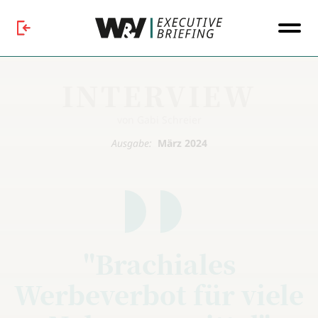
INTERVIEW
von Gabi Schreier
Ausgabe:
März 2024
"Brachiales
Werbeverbot für viele