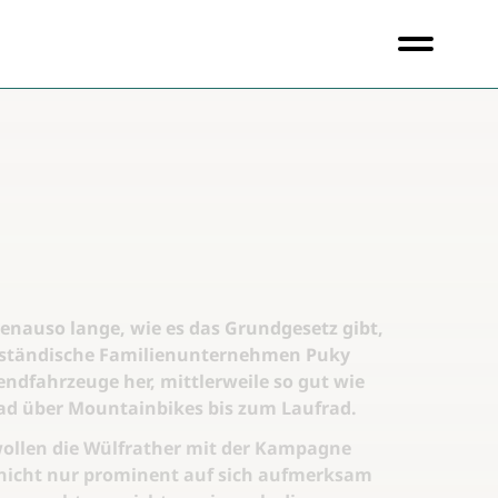
 genauso lange, wie es das Grundgesetz gibt,
elständische Familienunternehmen Puky
endfahrzeuge her, mittlerweile so gut wie
ad über Mountainbikes bis zum Laufrad.
ollen die Wülfrather mit der Kampagne
“ nicht nur prominent auf sich aufmerksam