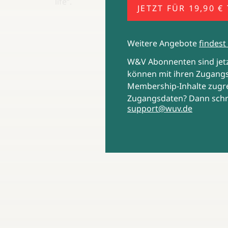
life“.
JETZT FÜR 19,90 €
Weitere Angebote
findest 
W&V Abonnenten sind je
können mit ihren Zugangs
Membership-Inhalte zugre
Zugangsdaten? Dann schr
support@wuv.de