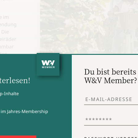
e im
wendung
 Die
eiräder
ehmbar
den
er
inkt
Du bist bereits 
erlesen!
W&V Member?
eren,
p-Inhalte
n seiner
Pukys Problem: Das Produktmanagement wurde
umfeld
Markenimage hinkt hinterher. Das soll die neue
sführer
 im Jahres-Membership
 ohne
nes der
y for