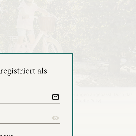
registriert als
 beständig an immer neue Anforderungen angepasst. Doch das
 Kampagne "Ready for life" ändern. (Credit: Puky)