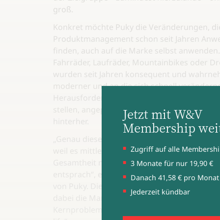
groß.
Konkret möchte Puky die Veränderungen, di
Produktmanagement schon seit Jahren An
finden, auch auf die Marke selbst anwenden.
Fahrräder, Laufräder, Mountainbikes oder Dr
wurden seit Jahren konsequent und wahrn
moderner und an die sich schnell verändern
Herausforderungen, wie sie Eltern und Kind
stellen, angepasst. Doch das Markenimage h
Jetzt mit W&V
hinterher.
Membership weit
„Genau dieses Image mussten wir modernisi
Zugriff auf alle Membershi
weil es mittlerweile eingestaubt wirkte und i
Gesamtheit nicht mehr dem heutigen Markt
3 Monate für nur 19,90 €
entsprach“, erläutert Marc K. Thiel, Geschäft
Danach 41,58 € pro Monat
von Puky. Diese Transformation zu schaffen,
Jederzeit kündbar
dabei die Markenheimat zu verlassen, war ei
Kernprobleme bei der Entwicklung von „Read