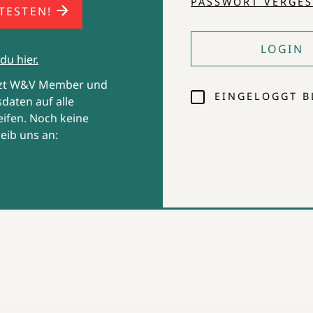
PASSWORT VERGES
 TESTEN!
LOGIN
du hier.
tzt W&V Member und
EINGELOGGT B
daten auf alle
ifen. Noch keine
eib uns an: