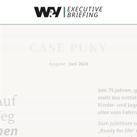
CASE PUKY
Ausgabe:
Juni 2024
Seit 75 Jahren,
Auf
stellt das mitt
Kinder- und Jug
Weg
alles vom Fahrr
Zum Jubiläum w
nen
„Ready for life