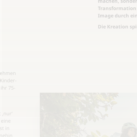
machen, sondern
Transformation 
Image durch ein
Die Kreation spi
rnehmen
 Kinder-
ihr 75-
 ‚nur‘
 eine
t in
hnehin